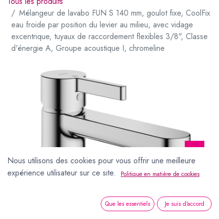
Tous les produits
Mélangeur de lavabo FUN S 140 mm, goulot fixe, CoolFix
eau froide par position du levier au milieu, avec vidage
excentrique, tuyaux de raccordement flexibles 3/8", Classe
d'énergie A, Groupe acoustique I, chromeline
Nous utilisons des cookies pour vous offrir une meilleure
expérience utilisateur sur ce site.
Politique en matière de cookies
Mélangeur de lavabo FUN S 140 mm, goulot fixe, CoolFix eau froide par position du levier au milieu, avec vidage excentrique, tuyaux de raccordement flexibles 3/8", Classe d'énergie A, Groupe acoustique I, chromeline
Que les essentiels
Je suis d'accord