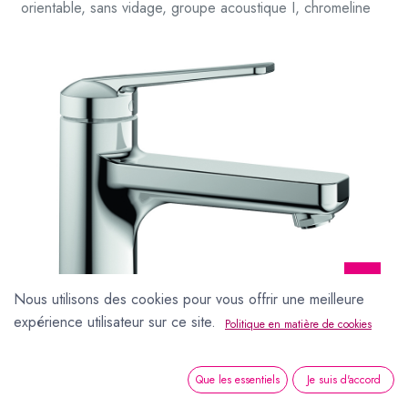
orientable, sans vidage, groupe acoustique I, chromeline
Nous utilisons des cookies pour vous offrir une meilleure
expérience utilisateur sur ce site.
Politique en matière de cookies
Mélangeur de lavabo DOMO 6.0 S 150 mm, goulot orientable, sans vidage, groupe acoustique I, chromeline
Que les essentiels
Je suis d'accord