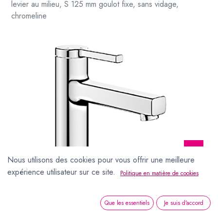
levier au milieu, S 125 mm goulot fixe, sans vidage,
chromeline
Nous utilisons des cookies pour vous offrir une meilleure
expérience utilisateur sur ce site.
Politique en matière de cookies
Mélangeur de lavabo AVA 2.0 eau froide par position du levier au milieu, S 125 mm goulot fixe, sans vidage, chromeline
Que les essentiels
Je suis d'accord