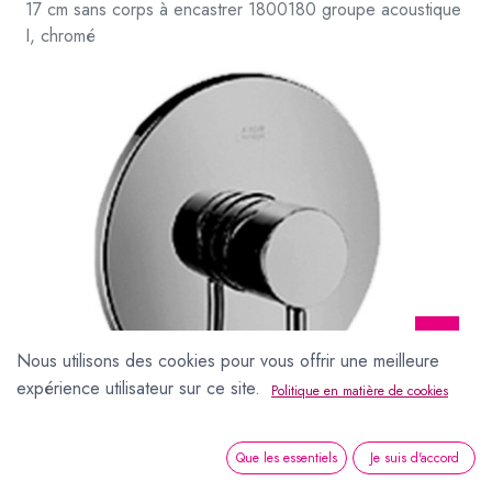
17 cm sans corps à encastrer 1800180 groupe acoustique
I, chromé
Nous utilisons des cookies pour vous offrir une meilleure
expérience utilisateur sur ce site.
Politique en matière de cookies
Mélangeur de douche STARCK set de montage final, D 17 cm sans corps à encastrer 1800180 groupe acoustique I, chromé
Que les essentiels
Je suis d'accord