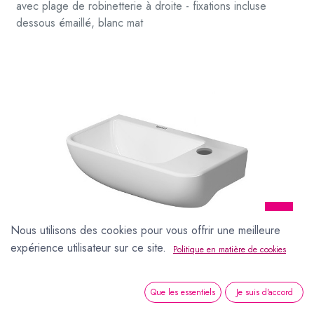
avec plage de robinetterie à droite - fixations incluse
dessous émaillé, blanc mat
Nous utilisons des cookies pour vous offrir une meilleure
expérience utilisateur sur ce site.
Politique en matière de cookies
Lave mains Me by starck 400 x 220 mm, sans trop plein avec plage de robinetterie à droite - fixations incluse dessous émaillé, blanc mat
Lave mains Me by
Que les essentiels
Je suis d'accord