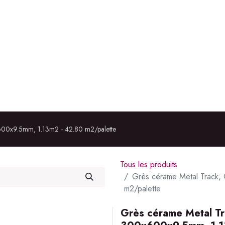
ÉRIEUR
IMMOBILIER
À PROPOS
RÉALISATIONS
x600x9.5mm, 1.13m2 - 42.80 m2/palette
Tous les produits
Grès cérame Metal Track,
m2/palette
Grès cérame Metal Tr