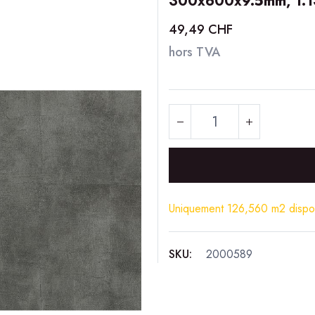
300x600x9.5mm, 1.13
49,49
CHF
hors TVA
Uniquement 126,560 m2 dispon
SKU:
2000589