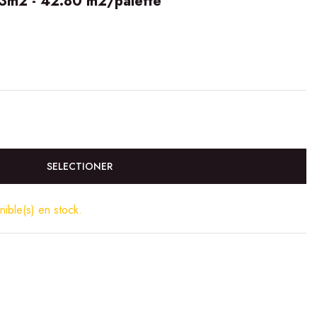
m2 - 42.80 m2/palette
SELECTIONER
ible(s) en stock.