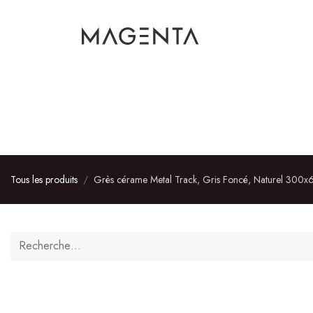
AMÉNAGEMENT INT
Tous les produits
Grès cérame Metal Track, Gris Foncé, Naturel 300