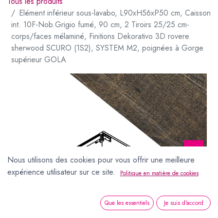
Tous les produits
Elément inférieur sous-lavabo, L90xH56xP50 cm, Caisson
int. 10F-Nob.Grigio fumé, 90 cm, 2 Tiroirs 25/25 cm-
corps/faces mélaminé, Finitions Dekorativo 3D rovere
sherwood SCURO (1S2), SYSTEM M2, poignées à Gorge
supérieur GOLA
Nous utilisons des cookies pour vous offrir une meilleure
expérience utilisateur sur ce site.
Politique en matière de cookies
Elément inférieur sous-lavabo, L90xH56xP50 cm, Caisson int. 10F-Nob.Grigio fumé, 90 cm, 2 Tiroirs 25/25 cm- corps/faces mélaminé, Finitions Dekorativo 3D rovere sherwood SCURO (1S2), SYSTEM M2, poignées à Gorge supérieur GOLA
hors TVA
Que les essentiels
Je suis d'accord