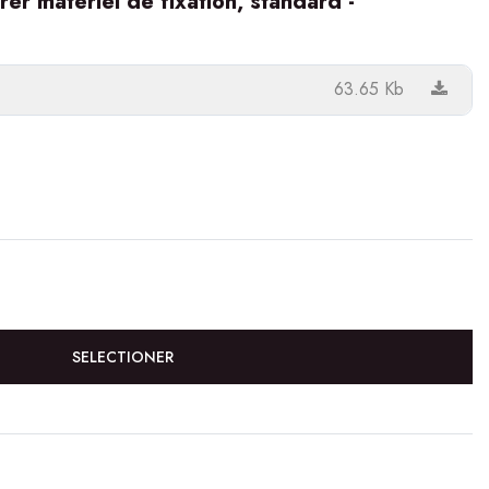
er matériel de fixation, standard -
63.65 Kb
SELECTIONER