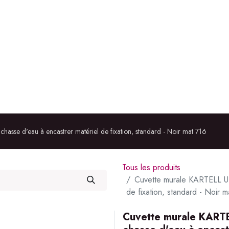
ÉRIEUR
IMMOBILIER
À PROPOS
RÉALISATIONS
hasse d'eau à encastrer matériel de fixation, standard - Noir mat 716
Tous les produits
Cuvette murale KARTELL UP 
de fixation, standard - Noir m
Cuvette murale KARTE