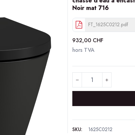
chasse d'eau à encastr
Noir mat 716
FT_1625C0212.pdf
932,00
CHF
hors TVA
SKU:
1625C0212