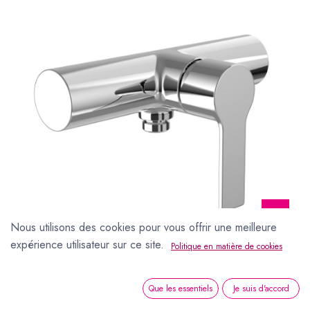
Nous utilisons des cookies pour vous offrir une meilleure
Mélangeur de
expérience utilisateur sur ce site.
Politique en matière de cookies
douche Swisstap E
Que les essentiels
Je suis d'accord