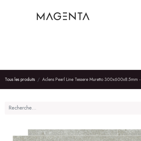
AMÉNAGEMENT INT
Tous les produits
Aclens Pearl Line Tessere Muretto 300x600x8.5mm - n