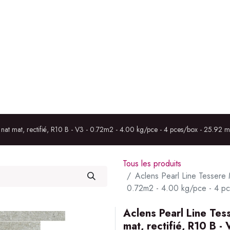
ÉRIEUR
IMMOBILIER
À PROPOS
RÉALISATIONS
at mat, rectifié, R10 B - V3 - 0.72m2 - 4.00 kg/pce - 4 pces/box - 25.92 m
Tous les produits
Aclens Pearl Line Tessere 
0.72m2 - 4.00 kg/pce - 4 pc
Aclens Pearl Line Te
mat, rectifié, R10 B 