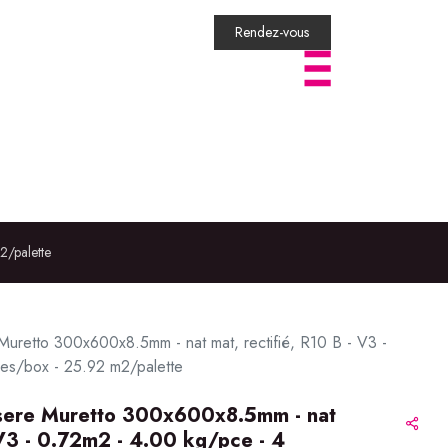
​​​​​​​​​​​​Rendez-vous
VISITES VIRTUELLES
MON COMPTE
Logistique
Déstockage
2/palette
Muretto 300x600x8.5mm - nat mat, rectifié, R10 B - V3 -
es/box - 25.92 m2/palette
ssere Muretto 300x600x8.5mm - nat
- V3 - 0.72m2 - 4.00 kg/pce - 4