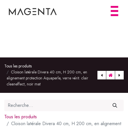
Tous les produits
Cloison latérale Divera 40 cm, H 200 cm, en
alignement protection Aquaperle, verre vérit. clair
cleaneffect, noir mat
Miroir cadre sablé avec éclairage intégré LED 38W, dim.800x700hx31mm, classe II IP44. cadre métallique laqué blanc, syst.anti-buée avec extinction automatique 30mn.interrupteur sensor tactile on/off variateur et interrupteur changement de température. vide technique 25mm
Tous les produits
Cloison latérale Divera 40 cm, H 200 cm, en alignement